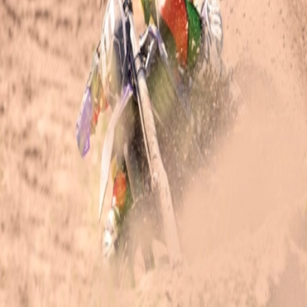
Connexion à votre espace
Email
*
Mot de passe
*
Mot de passe oublié ?
Pas de compte ? Inscrivez-vous
Connexion