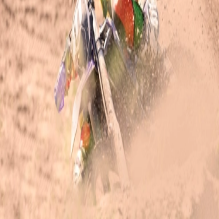
Connexion à votre espace
Email
*
Mot de passe
*
Mot de passe oublié ?
Pas de compte ? Inscrivez-vous
Connexion